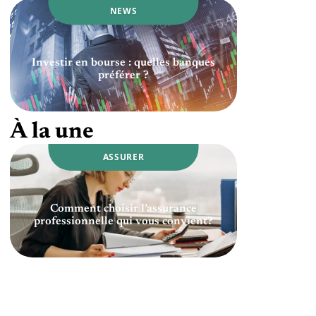
NEWS
Investir en bourse : quelles banques
préférer ?
À la une
ASSURER
Comment choisir l’assurance
professionnelle qui vous convient?