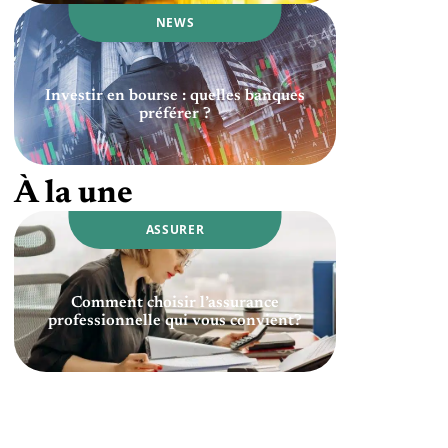
NEWS
Investir en bourse : quelles banques
préférer ?
À la une
ASSURER
Comment choisir l’assurance
professionnelle qui vous convient?