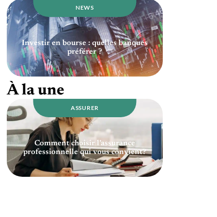
NEWS
Investir en bourse : quelles banques
préférer ?
À la une
ASSURER
Comment choisir l’assurance
professionnelle qui vous convient?