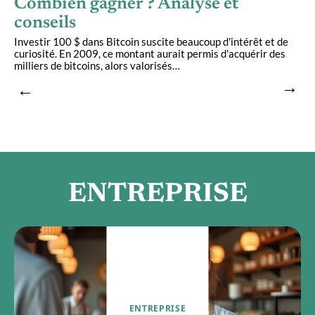
Combien gagner ? Analyse et
conseils
Investir 100 $ dans Bitcoin suscite beaucoup d'intérêt et de
Q
curiosité. En 2009, ce montant aurait permis d'acquérir des
d
milliers de bitcoins, alors valorisés
…
n
ENTREPRISE
ENTREPRISE