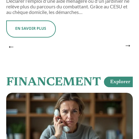
nq
Déclarer l'emploi d'une aide ménagère ou d'un jardinier ne
T
relève plus du parcours du combattant. Grâce au CESU et
p
au chèque domicile, les démarches
…
e
EN SAVOIR PLUS
FINANCEMENT
Explorer