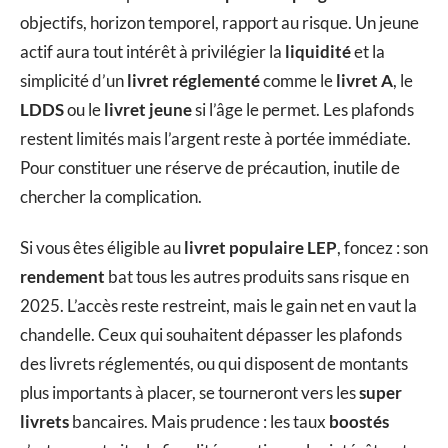
objectifs, horizon temporel, rapport au risque. Un jeune
actif aura tout intérêt à privilégier la
liquidité
et la
simplicité d’un
livret réglementé
comme le
livret A
, le
LDDS
ou le
livret jeune
si l’âge le permet. Les plafonds
restent limités mais l’argent reste à portée immédiate.
Pour constituer une réserve de précaution, inutile de
chercher la complication.
Si vous êtes éligible au
livret populaire LEP
, foncez : son
rendement
bat tous les autres produits sans risque en
2025. L’accès reste restreint, mais le gain net en vaut la
chandelle. Ceux qui souhaitent dépasser les plafonds
des livrets réglementés, ou qui disposent de montants
plus importants à placer, se tourneront vers les
super
livrets
bancaires. Mais prudence : les taux
boostés