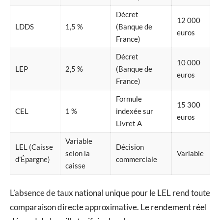
Décret
12 000
LDDS
1,5 %
(Banque de
euros
France)
Décret
10 000
LEP
2,5 %
(Banque de
euros
France)
Formule
15 300
CEL
1 %
indexée sur
euros
Livret A
Variable
LEL (Caisse
Décision
selon la
Variable
d’Épargne)
commerciale
caisse
L’absence de taux national unique pour le LEL rend toute
comparaison directe approximative. Le rendement réel