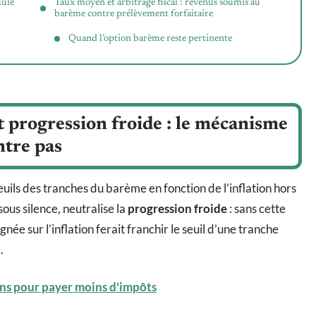
mule
Taux moyen et arbitrage fiscal : revenus soumis au
barème contre prélèvement forfaitaire
Quand l’option barème reste pertinente
 progression froide : le mécanisme
ntre pas
euils des tranches du barème en fonction de l’inflation hors
us silence, neutralise la
progression froide
: sans cette
née sur l’inflation ferait franchir le seuil d’une tranche
.
ons pour payer moins d'impôts