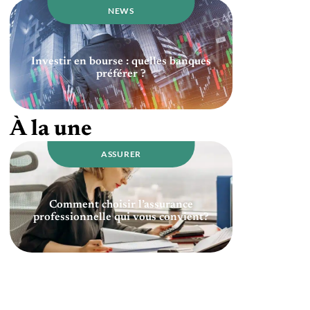
NEWS
Investir en bourse : quelles banques
préférer ?
À la une
ASSURER
Comment choisir l’assurance
professionnelle qui vous convient?