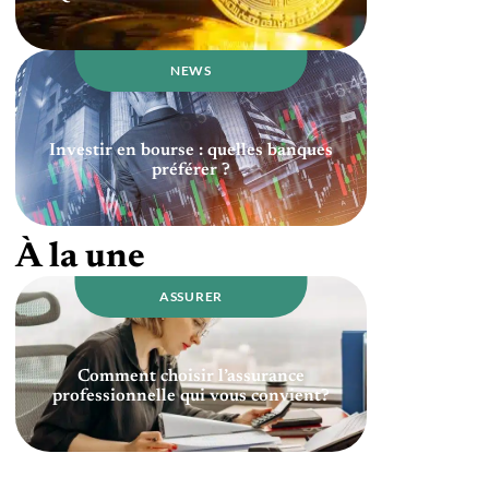
NEWS
Investir en bourse : quelles banques
préférer ?
À la une
ASSURER
Comment choisir l’assurance
professionnelle qui vous convient?