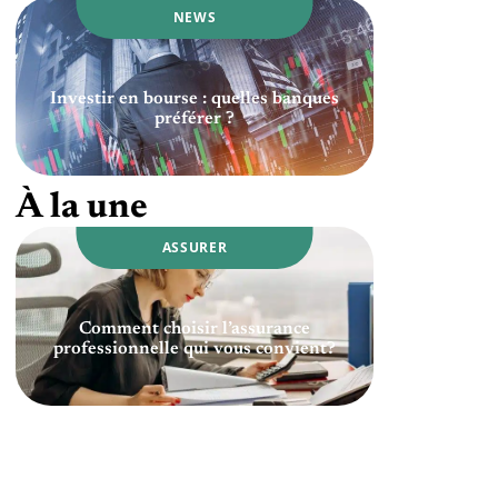
NEWS
Investir en bourse : quelles banques
préférer ?
À la une
ASSURER
Comment choisir l’assurance
professionnelle qui vous convient?