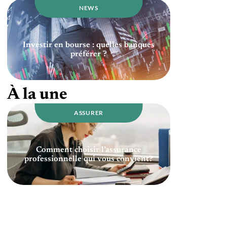
NEWS
Investir en bourse : quelles banques
préférer ?
À la une
ASSURER
Comment choisir l’assurance
professionnelle qui vous convient?